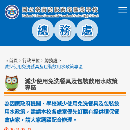
跳
到
主
要
內
容
區
塊
:::
首頁
>
行政單位
>
總務處
>
減少使用免洗餐具及包裝飲用水政策專區
減少使用免洗餐具及包裝飲用水政策
專區
為因應政府機關、學校減少使用免洗餐具及包裝飲
用水政策，建請本校各處室優先訂購有提供環保餐
盒店家，請大家踴躍配合辦理。
2023-05-23