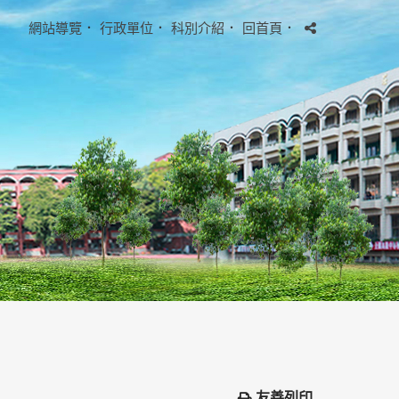
網站導覽
．
行政單位
．
科別介紹
．
回首頁
．
友善列印