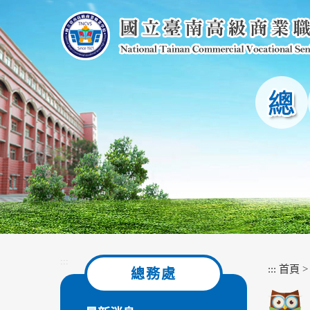
跳
到
主
要
內
容
區
塊
:::
:::
首頁
總務處