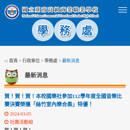
跳
到
主
要
內
容
區
塊
:::
首頁
>
行政單位
>
學務處
>
最新消息
最新消息
賀！賀！賀！本校國樂社參加112學年度全國音樂比
賽決賽榮獲「絲竹室內樂合奏」特優！
2024-03-05
社團活動組