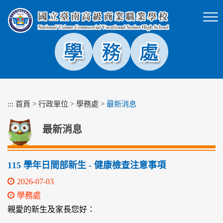
跳
到
主
要
內
容
區
塊
:::
首頁
>
行政單位
>
學務處
>
最新消息
最新消息
115 學年日間部新生 - 健康檢查注意事項
2026-07-03
學務處
親愛的新生及家長您好：