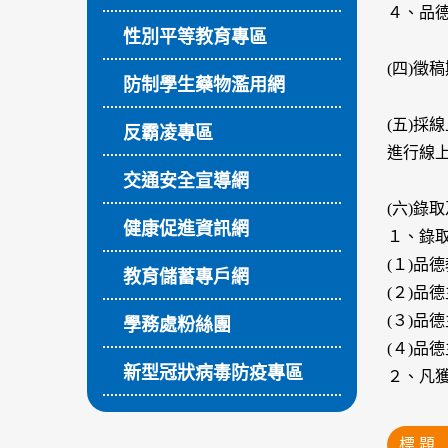
４、品
性別平等教育專區
(四)徵
防制學生藥物濫用網
(五)採
反霸凌專區
進行線
交通安全宣導網
(六)錄
健康促進資訊網
１、錄
(１)品
教育儲蓄專戶網
(２)品
(３)品
學務處粉絲團
(４)品
新型冠狀病毒防疫專區
２、凡
標 題