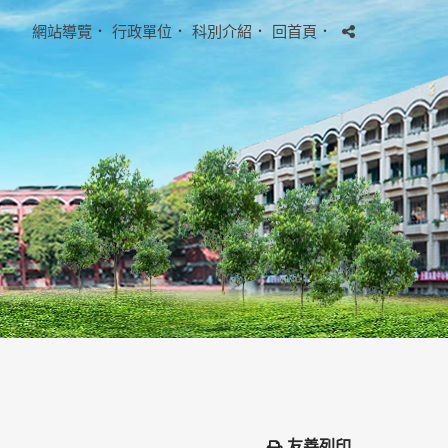
網站導覽
．
行政單位
．
科別介紹
．
回首頁
．
友善列印