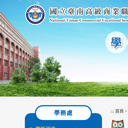
跳
到
主
要
內
容
區
塊
:::
:::
首頁
學務處