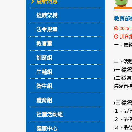
最新消息
組織架構
教育部
2026-
法令規章
訓育
教官室
一、依教育
訓育組
二、活
(一)徵
生輔組
(二)
衛生組
廉潔自
體育組
(三)徵
１、品
社團活動組
２、品
３、品
健康中心