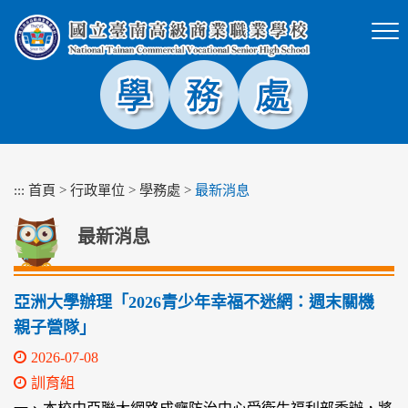
跳
到
主
要
內
容
區
塊
:::
首頁
>
行政單位
>
學務處
>
最新消息
最新消息
亞洲大學辦理「2026青少年幸福不迷網：週末關機
親子營隊」
2026-07-08
訓育組