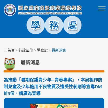
跳
到
主
要
內
容
區
塊
:::
首頁
>
行政單位
>
學務處
>
最新消息
最新消息
為推動「暑期保護青少年─青春專案」，本局製作防
制兒童及少年施用不良物質及遭受性剝削等宣導DM
計5份，請廣為宣導