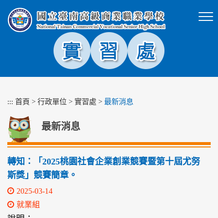
跳
到
主
要
內
容
區
塊
:::
首頁
>
行政單位
>
實習處
>
最新消息
最新消息
轉知：「2025桃園社會企業創業競賽暨第十屆尤努
斯獎」競賽簡章。
2025-03-14
就業組