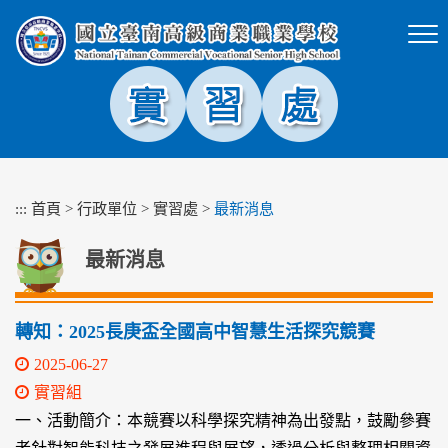
跳
到
主
要
內
容
區
塊
:::
首頁
>
行政單位
>
實習處
>
最新消息
最新消息
轉知：2025長庚盃全國高中智慧生活探究競賽
2025-06-27
實習組
一、活動簡介：本競賽以科學探究精神為出發點，鼓勵參賽