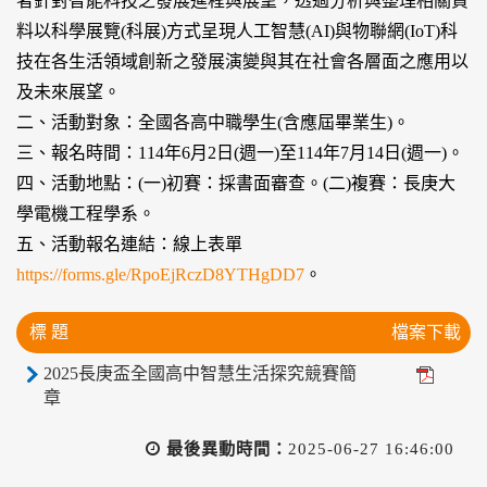
者針對智能科技之發展進程與展望，透過分析與整理相關資
料以科學展覽(科展)方式呈現人工智慧(AI)與物聯網(IoT)科
技在各生活領域創新之發展演變與其在社會各層面之應用以
及未來展望。
二、活動對象：全國各高中職學生(含應屆畢業生)。
三、報名時間：114年6月2日(週一)至114年7月14日(週一)。
四、活動地點：(一)初賽：採書面審查。(二)複賽：長庚大
學電機工程學系。
五、活動報名連結：線上表單
https://forms.gle/RpoEjRczD8YTHgDD7
。
標 題
檔案下載
2025長庚盃全國高中智慧生活探究競賽簡
章
最後異動時間：
2025-06-27 16:46:00