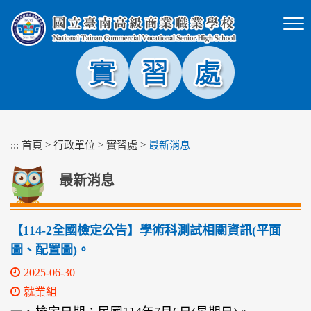
跳
到
主
要
內
容
區
塊
:::
首頁
>
行政單位
>
實習處
>
最新消息
最新消息
【114-2全國檢定公告】學術科測試相關資訊(平面
圖、配置圖)。
2025-06-30
就業組