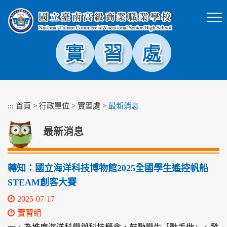
跳
到
主
要
內
容
區
塊
:::
首頁
>
行政單位
>
實習處
>
最新消息
最新消息
轉知：國立海洋科技博物館2025全國學生遙控帆船
STEAM創客大賽
2025-07-17
實習組