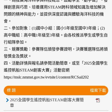
一、為推廣海洋科學與科技概念，鼓勵學生「動手做」、發
揮創意與巧思、培養運用STEAM跨科領域知識及增加解決
問題的精神與能力，並提供深度認識與體驗海洋科技的機
會。
二、參加對象：(1)國中小組：國小5年級至國中3年級；(2)
高中職組：高中職1年級至3年級。由各校推派學生或學生自
行組隊參加。
三、競賽獎勵：參賽隊伍頒發參賽證明，決賽獲選隊伍將頒
發獎金及獎狀。
四、活動詳情與報名請參閱活動簡章，或至「2025全國學生
遙控帆船STEAM創客大賽」活動官網
https://mslc.nmmst.gov.tw/evtsite1/content/RCSail202
標 題
檔案下載
2025全國學生遙控帆船STEAM創客大賽簡
章