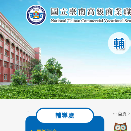
跳
到
主
要
內
容
區
塊
:::
:::
首頁
輔導處