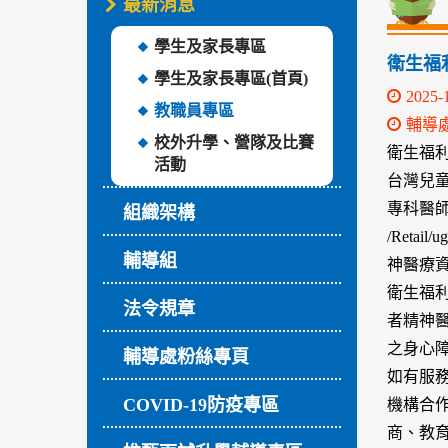
最新消息
學生及家長專區
衛生福
學生及家長專區(首頁)
2025-
教職員專區
輔導
校外升學、營隊及比賽
衛生福
活動
台灣兒
專科醫師分佈
組織架構
/Retai
輔導組
神醫療
衛生福利
法令規章
者精神
之身心
輔導處粉絲專頁
如有服
COVID-19防疫專區
機構合
商、教