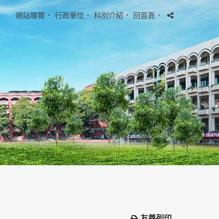
網站導覽
．
行政單位
．
科別介紹
．
回首頁
．
友善列印