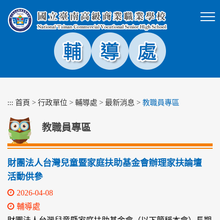
跳
到
主
要
內
容
區
塊
:::
首頁
>
行政單位
>
輔導處
>
最新消息
>
教職員專區
教職員專區
財團法人台灣兒童暨家庭扶助基金會辦理家扶論壇
活動供參
2026-04-08
輔導處