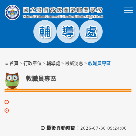
跳
到
主
要
內
容
區
塊
:::
首頁
>
行政單位
>
輔導處
>
最新消息
>
教職員專區
教職員專區
最後異動時間：
2026-07-30 09:24:00