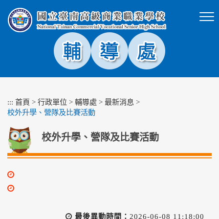
跳
到
主
要
內
容
區
塊
:::
首頁
>
行政單位
>
輔導處
>
最新消息
>
校外升學、營隊及比賽活動
校外升學、營隊及比賽活動
最後異動時間：
2026-06-08 11:18:00