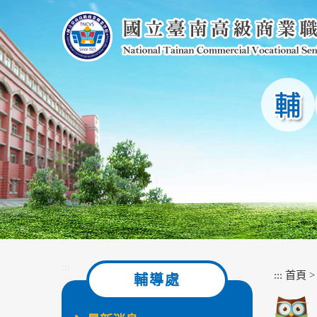
跳
到
主
要
內
容
區
塊
:::
:::
首頁
輔導處