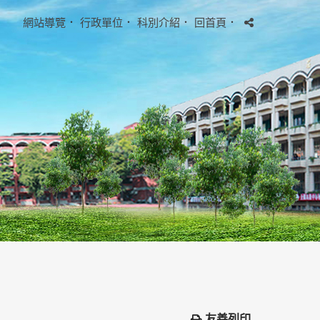
網站導覽
．
行政單位
．
科別介紹
．
回首頁
．
友善列印