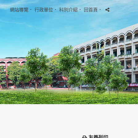
網站導覽
．
行政單位
．
科別介紹
．
回首頁
．
友善列印