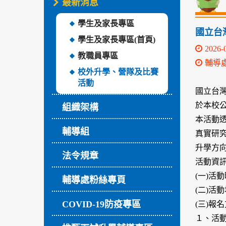
最新消息
學生及家長專區
國立台
學生及家長專區(首頁)
2026-
教職員專區
輔導
校外升學、營隊及比賽
活動
國立台灣
於本校公
組織架構
本活動
輔導組
真實研
升學方
法令規章
活動資
(一)活
輔導處粉絲專頁
(二)活
COVID-19防疫專區
(三)報
１、活