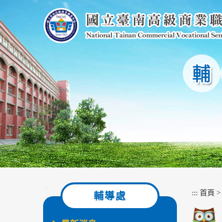
跳
到
主
要
內
容
區
塊
:::
:::
首頁
輔導處