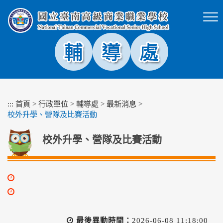
跳
到
主
要
內
容
區
塊
:::
首頁
>
行政單位
>
輔導處
>
最新消息
>
校外升學、營隊及比賽活動
校外升學、營隊及比賽活動
最後異動時間：
2026-06-08 11:18:00