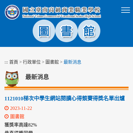
跳
到
主
要
內
容
區
塊
:::
首頁
>
行政單位
>
圖書館
>
最新消息
最新消息
1121010梯次中學生網站閱讀心得競賽得獎名單出爐
2023-11-22
圖書館
獲獎率高達82%