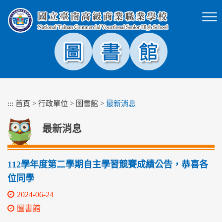
跳
到
主
要
內
容
區
塊
:::
首頁
>
行政單位
>
圖書館
>
最新消息
最新消息
112學年度第二學期自主學習競賽成績公告，恭喜各
位同學
2024-06-24
圖書館