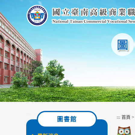
跳
到
主
要
內
容
區
塊
:::
:::
首頁
圖書館