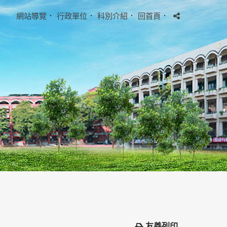
網站導覽
．
行政單位
．
科別介紹
．
回首頁
．
友善列印