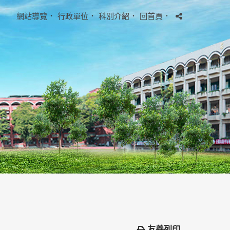
網站導覽
．
行政單位
．
科別介紹
．
回首頁
．
友善列印