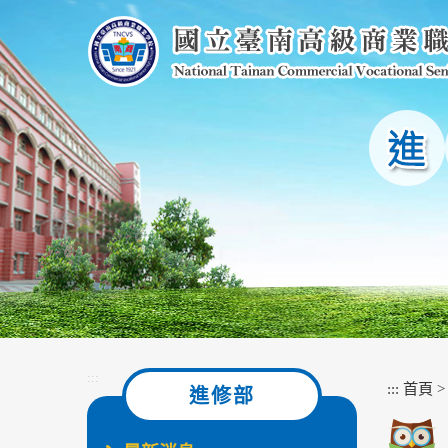
跳
到
主
要
內
容
區
塊
:::
:::
首頁
進修部