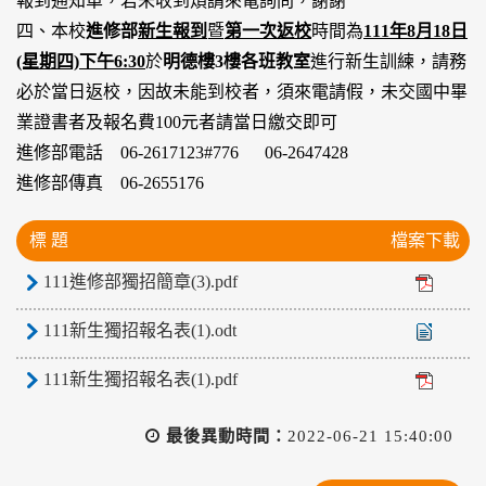
報到通知單，若未收到煩請來電詢問，謝謝
四、本校
進修部
新生報到
暨
第一次返校
時間為
111年8月18日
(星期四)下午6:30
於
明德樓3樓各班教室
進行新生訓練，請務
必於當日返校，因故未能到校者，須來電請假，未交國中畢
業證書者及報名費100元者請當日繳交即可
進修部電話 06-2617123#776 06-2647428
進修部傳真 06-2655176
標 題
檔案下載
111進修部獨招簡章(3).pdf
111新生獨招報名表(1).odt
111新生獨招報名表(1).pdf
最後異動時間：
2022-06-21 15:40:00