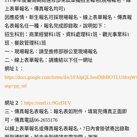
111學年度臺南高商進修部免試單獨招生報名(現場報名、線
上表單報名、傳真報名均可)
因應疫情，新生報名可採現場報名、線上表單報名、傳真報
名表報名任一種，報名完成即錄取，說明如下：
招生科別：商業經營科1班、資料處理科1班、觀光事業科1
班、餐飲管理科1班
一、現場報名：請至進修部辦公室現場報名
二、線上表單報名：請連結以下任一網址
網址１：
https://docs.google.com/forms/d/e/1FAIpQLSeoDllbBOTLUb
usp=pp_url
網址２：
https://reurl.cc/9GzDEV
三、傳真報名表報名：報名表如附件，填寫完傳真正面即
可，傳真電話06-2655176
以線上表單報名或傳真報名表報名，7日內會掛號寄出錄取