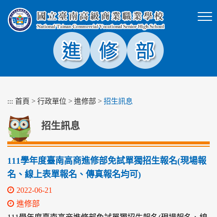
跳
到
主
要
內
容
區
塊
:::
首頁
>
行政單位
>
進修部
>
招生訊息
招生訊息
111學年度臺南高商進修部免試單獨招生報名(現場報
名、線上表單報名、傳真報名均可)
2022-06-21
進修部