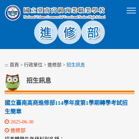
跳
到
主
要
內
容
區
塊
:::
首頁
>
行政單位
>
進修部
>
招生訊息
招生訊息
國立臺南高商進修部114學年度第1學期轉學考試招
生簡章
2025-06-30
進修部