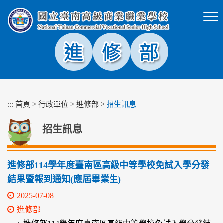
跳
到
主
要
內
容
區
塊
:::
首頁
>
行政單位
>
進修部
>
招生訊息
招生訊息
進修部114學年度臺南區高級中等學校免試入學分發
結果暨報到通知(應屆畢業生)
2025-07-08
進修部