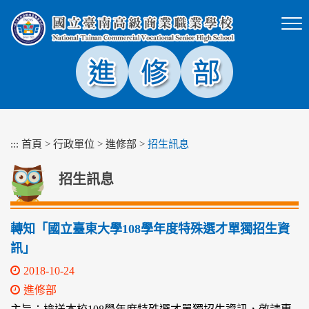
跳
到
主
要
內
容
區
塊
:::
首頁
>
行政單位
>
進修部
>
招生訊息
招生訊息
轉知「國立臺東大學108學年度特殊選才單獨招生資
訊」
2018-10-24
進修部