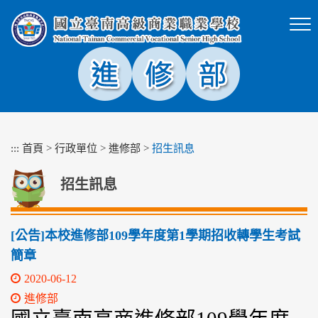
跳
到
主
要
內
容
區
塊
:::
首頁
>
行政單位
>
進修部
>
招生訊息
招生訊息
[公告]本校進修部109學年度第1學期招收轉學生考試
簡章
2020-06-12
進修部