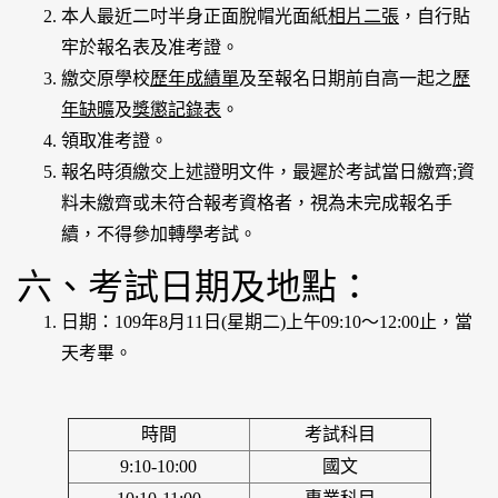
本人最近二吋半身正面脫帽光面紙
相片二張
，自行貼
牢於報名表及准考證。
繳交原學校
歷年成績單
及至報名日期前自高一起之
歷
年缺曠
及
獎懲記錄表
。
領取准考證。
報名時須繳交上述證明文件，最遲於考試當日繳齊;資
料未繳齊或未符合報考資格者，視為未完成報名手
續，不得參加轉學考試。
六、考試日期及地點：
日期：109年8月11日(星期二)上午09:10～12:00止，當
天考畢。
時間
考試科目
9:10-10:00
國文