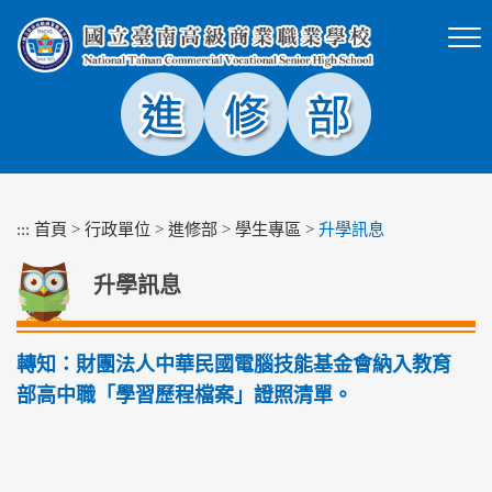
跳
到
主
要
內
容
區
塊
:::
首頁
>
行政單位
>
進修部
>
學生專區
>
升學訊息
升學訊息
轉知：財團法人中華民國電腦技能基金會納入教育
部高中職「學習歷程檔案」證照清單。