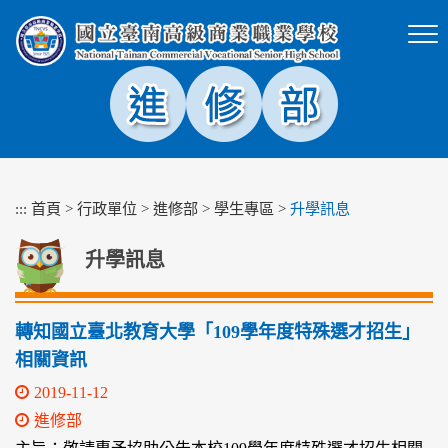
跳
到
主
要
內
容
區
塊
:::
首頁
>
行政單位
>
進修部
>
學生專區
>
升學訊息
升學訊息
轉知國立臺北教育大學「109學年度特殊選才招生」
相關資訊
2019-11-12
進修部