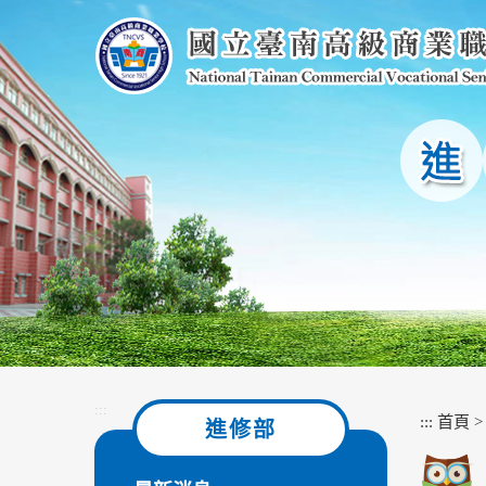
跳
到
主
要
內
容
區
塊
:::
:::
首頁
進修部