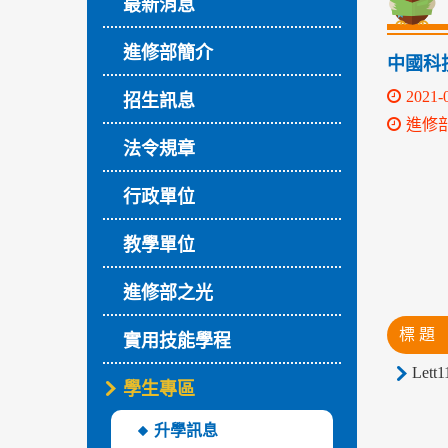
最新消息
進修部簡介
中國科
2021-
招生訊息
進修
法令規章
行政單位
教學單位
進修部之光
標 題
實用技能學程
Lett1
學生專區
升學訊息