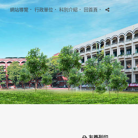
網站導覽
．
行政單位
．
科別介紹
．
回首頁
．
友善列印