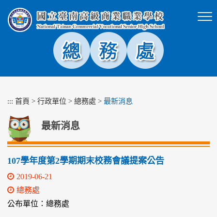
跳
到
主
要
內
容
區
塊
:::
首頁
>
行政單位
>
總務處
>
最新消息
最新消息
107學年度第2學期期末校務會議提案公告
2019-06-21
總務處
公布單位：總務處