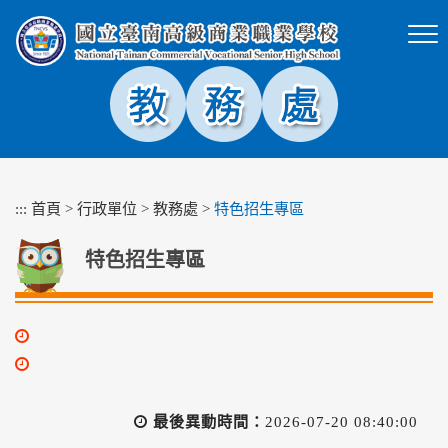
跳
到
主
要
內
容
區
塊
:::
首頁
>
行政單位
>
教務處
>
特色招生專區
特色招生專區
最後異動時間：
2026-07-20 08:40:00