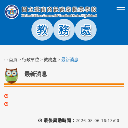
跳
到
主
要
內
容
區
塊
:::
首頁
>
行政單位
>
教務處
>
最新消息
最新消息
最後異動時間：
2026-08-06 16:13:00