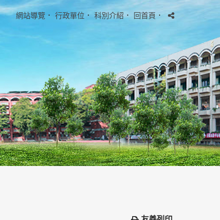
網站導覽
．
行政單位
．
科別介紹
．
回首頁
．
友善列印