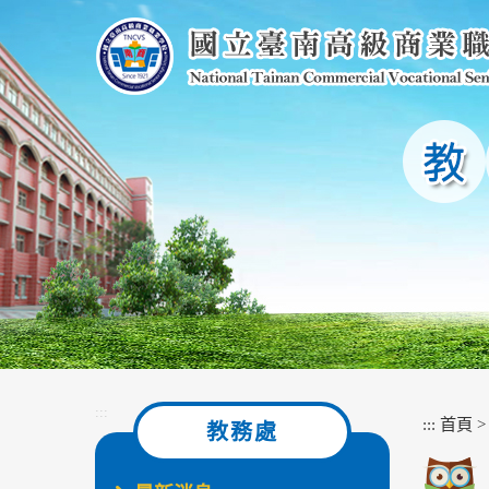
跳
到
主
要
內
容
區
塊
:::
:::
首頁
教務處