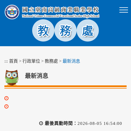
跳
到
主
要
內
容
區
塊
:::
首頁
>
行政單位
>
教務處
>
最新消息
最新消息
最後異動時間：
2026-08-05 16:54:00