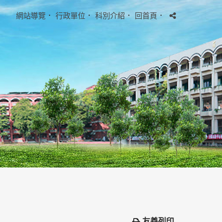
網站導覽
．
行政單位
．
科別介紹
．
回首頁
．
友善列印