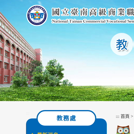
跳
到
主
要
內
容
區
塊
:::
:::
首頁
教務處