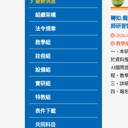
最新消息
組織架構
轉知:龍華
師研習
法令規章
2026-
教學組
教學
一、本研習
註冊組
於資料
AI國際證
設備組
程、教學
實研組
三、詳細資
四、報名
特教組
表件下載
共同科目