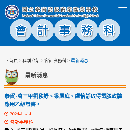
跳
到
主
要
內
容
區
塊
:::
首頁
>
科別介紹
>
會計事務科
>
最新消息
最新消息
恭賀~會三甲劉秩妤、梁鳳庭、盧怡靜取得電腦軟體
應用乙級證書。
2024-11-14
會計事務科