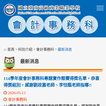
跳
到
主
要
內
容
區
塊
:::
首頁
>
科別介紹
>
會計事務科
>
最新消息
最新消息
114學年度會計事務科專題實作競賽得獎名單，恭喜
得獎組別，感謝劉政嘉老師、李恬甄老師指導!!
2026-05-13
會計事務科