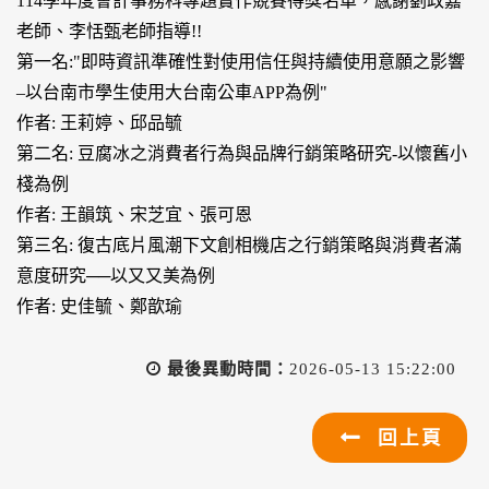
114學年度會計事務科專題實作競賽得獎名單，感謝劉政嘉
老師、李恬甄老師指導!!
第一名:"即時資訊準確性對使用信任與持續使用意願之影響
–以台南市學生使用大台南公車APP為例"
作者: 王莉婷、邱品毓
第二名: 豆腐冰之消費者行為與品牌行銷策略研究-以懷舊小
棧為例
作者: 王韻筑、宋芝宜、張可恩
第三名: 復古底片風潮下文創相機店之行銷策略與消費者滿
意度研究──以又又美為例
作者: 史佳毓、鄭歆瑜
最後異動時間：
2026-05-13 15:22:00
回上頁