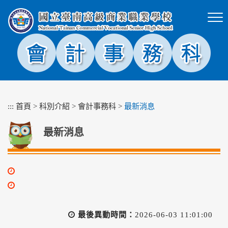
跳
到
主
要
內
容
區
塊
:::
首頁
>
科別介紹
>
會計事務科
>
最新消息
最新消息
最後異動時間：
2026-06-03 11:01:00