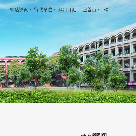
網站導覽
．
行政單位
．
科別介紹
．
回首頁
．
友善列印