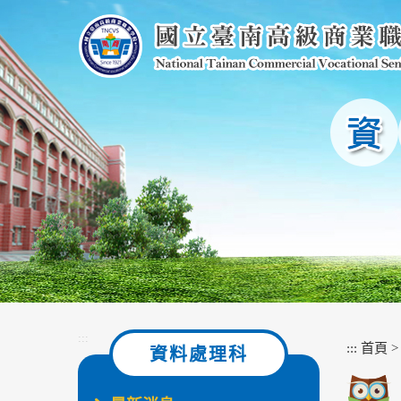
跳
到
主
要
內
容
區
塊
:::
:::
首頁
資料處理科