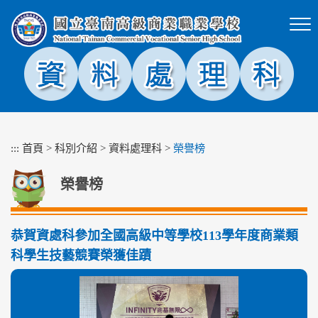
跳
到
主
要
內
容
區
塊
:::
首頁
>
科別介紹
>
資料處理科
>
榮譽榜
榮譽榜
恭賀資處科參加全國高級中等學校113學年度商業類
科學生技藝競賽榮獲佳蹟