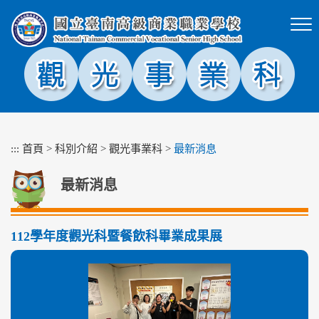
跳
到
主
要
內
容
區
塊
:::
首頁
>
科別介紹
>
觀光事業科
>
最新消息
最新消息
112學年度觀光科暨餐飲科畢業成果展