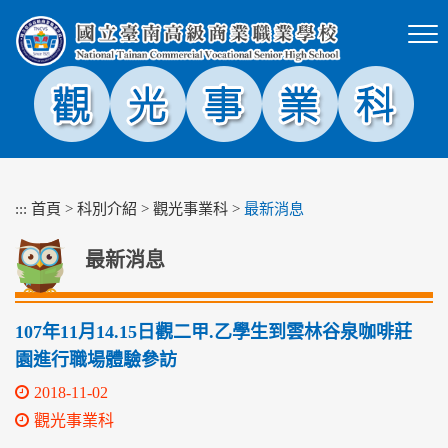
跳
到
主
要
內
容
區
塊
:::
首頁
>
科別介紹
>
觀光事業科
>
最新消息
最新消息
107年11月14.15日觀二甲.乙學生到雲林谷泉咖啡莊
園進行職場體驗參訪
2018-11-02
觀光事業科