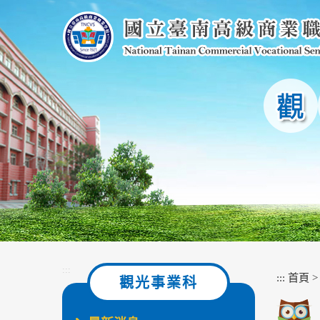
跳
到
主
要
內
容
區
塊
:::
:::
首頁
觀光事業科