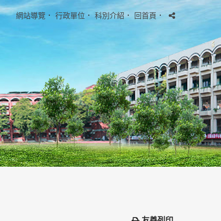
網站導覽
．
行政單位
．
科別介紹
．
回首頁
．
友善列印