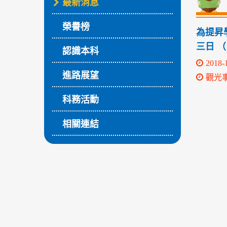
最新消息
榮譽榜
為提昇
三日 
認識本科
2018-
進路展望
觀光
科務活動
相關連結