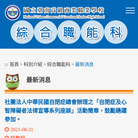
跳
到
主
要
內
容
區
塊
:::
首頁
>
科別介紹
>
綜合職能科
>
最新消息
最新消息
社團法人中華民國自閉症總會辦理之「自閉症及心
智障礙者法律宣導系列座談」活動簡章，鼓勵踴躍
參加。
2021-08-31