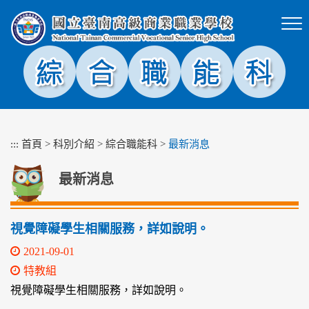
跳
到
主
要
內
容
區
塊
:::
首頁
>
科別介紹
>
綜合職能科
>
最新消息
最新消息
視覺障礙學生相關服務，詳如說明。
2021-09-01
特教組
視覺障礙學生相關服務，詳如說明。