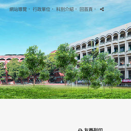
網站導覽
．
行政單位
．
科別介紹
．
回首頁
．
友善列印