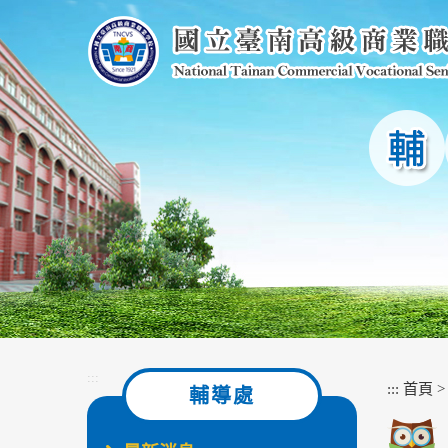
跳
到
主
要
內
容
區
塊
:::
:::
首頁
輔導處