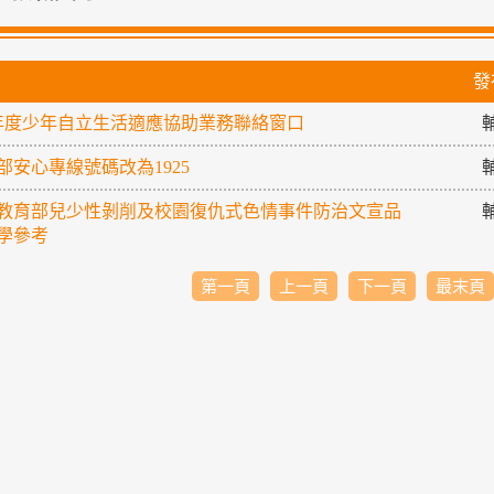
發
9年度少年自立生活適應協助業務聯絡窗口
部安心專線號碼改為1925
教育部兒少性剝削及校園復仇式色情事件防治文宣品
學參考
第一頁
上一頁
下一頁
最末頁