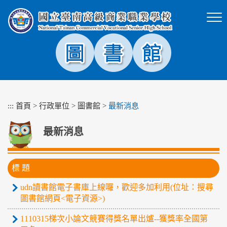
跳
到
主
要
內
容
區
塊
:::
首頁
>
行政單位
>
圖書館
>
最新消息
最新消息
標 題
udn讀書館電子書庫上線囉，歡迎多加利用(位址：搜尋
圖書館網頁<電子資源>)
1110315梯次小論文競賽得獎名單出爐--獲獎率全國第