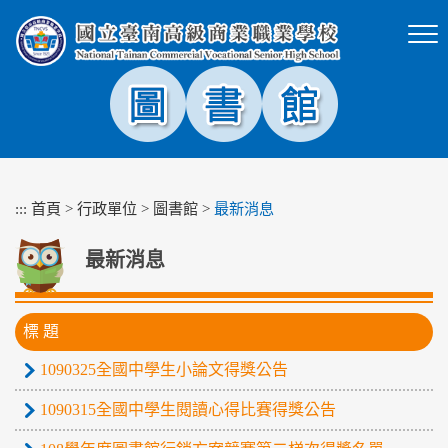
跳
到
主
要
內
容
區
塊
:::
首頁
>
行政單位
>
圖書館
>
最新消息
最新消息
標 題
1090325全國中學生小論文得獎公告
1090315全國中學生閱讀心得比賽得獎公告