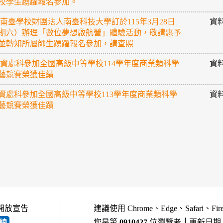
校學生踴躍報名參加。
 南臺學校財團法人南臺科技大學訂於115年3月28日
資
期六）辦理「數位夢想啟航營」體驗活動，敬請惠予
並轉知所屬師生踴躍報名參加，請查照
 資處科參加全國高級中等學校114學年度商業類科學
資
藝競賽榮獲佳績
資處科參加全國高級中等學校113學年度商業類科學
資
藝競賽榮獲佳蹟
開放宣告
建議使用 Chrome、Edge、Safari、Fi
您是第
0910427
位瀏覽者
｜
更新日期
線