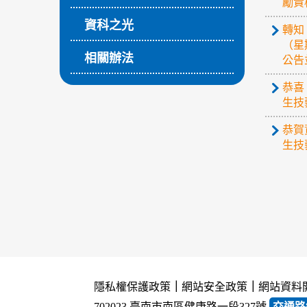
勵貴
資科之光
轉知
（星
相關辦法
公告
恭喜
生技
恭賀
生技
隱私權保護政策
｜
網站安全政策
｜
網站資料
702023 臺南市南區健康路一段327號
交通路