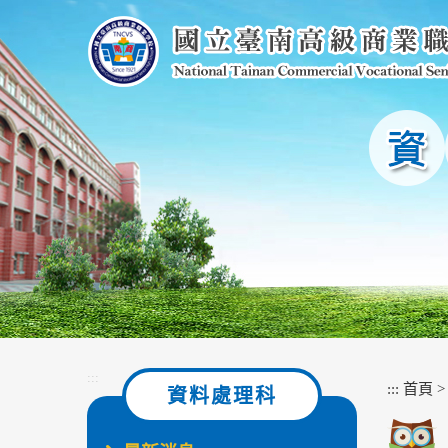
跳
到
主
要
內
容
區
塊
:::
:::
首頁
資料處理科