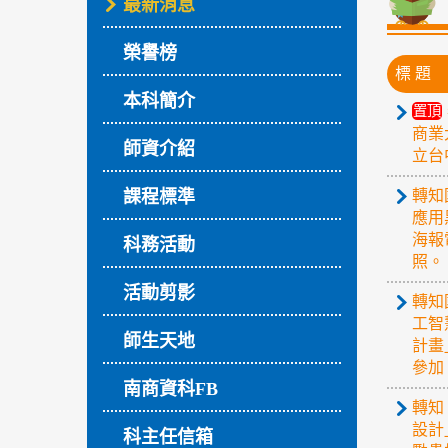
最新消息
榮譽榜
標 題
本科簡介
置頂
商業
師資介紹
立台
課程標準
轉知
應用
海報
科務活動
照。
活動剪影
轉知
工智
師生天地
計畫
參加
南商資科FB
轉知
設計
科主任信箱