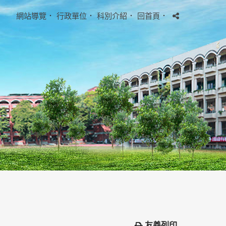
網站導覽
．
行政單位
．
科別介紹
．
回首頁
．
友善列印