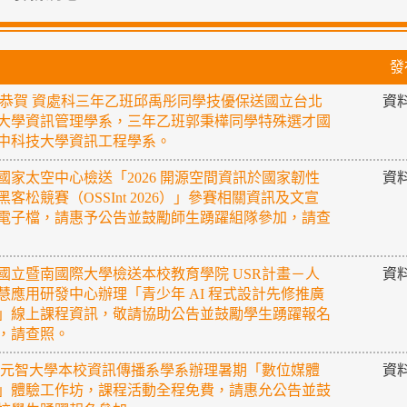
發
恭賀 資處科三年乙班邱禹彤同學技優保送國立台北
資
大學資訊管理學系，三年乙班郭秉樺同學特殊選才國
中科技大學資訊工程學系。
國家太空中心檢送「2026 開源空間資訊於國家韌性
資
黑客松競賽（OSSInt 2026）」參賽相關資訊及文宣
電子檔，請惠予公告並鼓勵師生踴躍組隊參加，請查
國立暨南國際大學檢送本校教育學院 USR計畫－人
資
慧應用研發中心辦理「青少年 AI 程式設計先修推廣
」線上課程資訊，敬請協助公告並鼓勵學生踴躍報名
，請查照。
 元智大學本校資訊傳播系學系辦理暑期「數位媒體
資
」體驗工作坊，課程活動全程免費，請惠允公告並鼓